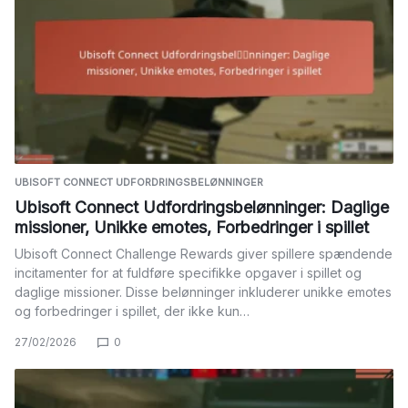
UBISOFT CONNECT UDFORDRINGSBELØNNINGER
Ubisoft Connect Udfordringsbelønninger: Daglige
missioner, Unikke emotes, Forbedringer i spillet
Ubisoft Connect Challenge Rewards giver spillere spændende
incitamenter for at fuldføre specifikke opgaver i spillet og
daglige missioner. Disse belønninger inkluderer unikke emotes
og forbedringer i spillet, der ikke kun…
27/02/2026
0