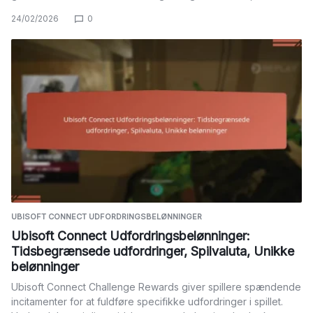
24/02/2026
0
UBISOFT CONNECT UDFORDRINGSBELØNNINGER
Ubisoft Connect Udfordringsbelønninger:
Tidsbegrænsede udfordringer, Spilvaluta, Unikke
belønninger
Ubisoft Connect Challenge Rewards giver spillere spændende
incitamenter for at fuldføre specifikke udfordringer i spillet.