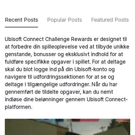
Recent Posts
Popular Posts
Featured Posts
Ubisoft Connect Challenge Rewards er designet til
at forbedre din spilleoplevelse ved at tilbyde unikke
genstande, bonusser og eksklusivt indhold for at
fuldføre specifikke opgaver i spillet. For at deltage
skal du blot logge ind på din Ubisoft-konto og
navigere til udfordringssektionen for at se og
deltage i tilgængelige udfordringer. Når du har
gennemført de tildelte opgaver, kan du nemt
indløse dine belønninger gennem Ubisoft Connect-
platformen.