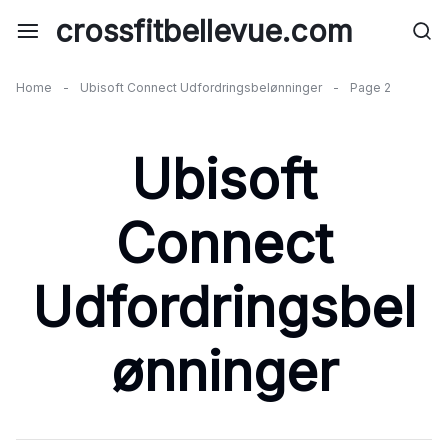
Skip
crossfitbellevue.com
to
content
Home
-
Ubisoft Connect Udfordringsbelønninger
-
Page 2
Ubisoft
Connect
Udfordringsbel
ønninger