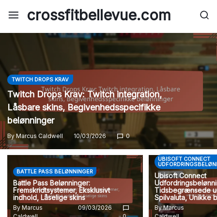
Skip
crossfitbellevue.com
to
content
TWITCH DROPS KRAV
Twitch Drops Krav: Twitch integration,
Låsbare skins, Begivenhedsspecifikke
belønninger
By
Marcus Caldwell
10/03/2026
0
UBISOFT CONNECT
UDFORDRINGSBELØN
BATTLE PASS BELØNNINGER
Ubisoft Connect
Battle Pass Belønninger:
Udfordringsbelønni
Fremskridtsystemer, Eksklusivt
Tidsbegrænsede ud
indhold, Låselige skins
Spilvaluta, Unikke 
By
Marcus
09/03/2026
By
Marcus
Caldwell
0
Caldwell