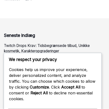
Seneste indlæg
Twitch Drops Krav: Tidsbegrænsede tilbud, Unikke
kosmetik, Karakteropgraderinger
Twitch Drops Krav: Live stream begivenheder, Unikke
We respect your privacy
skins, In-game genstande
Cookies help us improve your experience,
Twitch Drops Krav: Speciale streams, Operatør skins,
deliver personalized content, and analyze
Eksklusive genstande
traffic. You can choose which cookies to allow
Battle Pass Belønninger: Karaktertilpasning, Eksklusive
by clicking
Customize
. Click
Accept All
to
charms, Niveau belønninger
consent or
Reject All
to decline non-essential
Ubisoft Connect Udfordringsbelønninger:
cookies.
Operatørudfordringer, Våben skins, Sæsonmæssige
låsninger