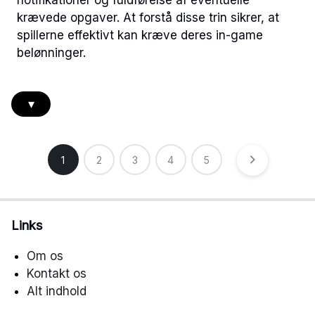
notifikationer og fuldførelse af eventuelle
krævede opgaver. At forstå disse trin sikrer, at
spillerne effektivt kan kræve deres in-game
belønninger.
▾
Posts
1
2
3
4
5
pagination
Links
Om os
Kontakt os
Alt indhold