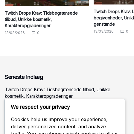
Twitch Drops Krav: 
Twitch Drops Krav: Tidsbegrænsede
begivenheder, Unikk
tilbud, Unikke kosmetik,
genstande
Karakteropgraderinger
13/03/2026
0
13/03/2026
0
Seneste indlæg
Twitch Drops Krav: Tidsbegrænsede tilbud, Unikke
kosmetik, Karakteropgraderinger
Twitch Drops Krav: Live stream begivenheder, Unikke
We respect your privacy
skins, In-game genstande
Cookies help us improve your experience,
Twitch Drops Krav: Speciale streams, Operatør skins,
deliver personalized content, and analyze
Eksklusive genstande
traffic. You can choose which cookies to allow