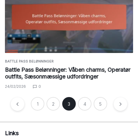
BATTLE PASS BELØNNINGER
Battle Pass Belønninger: Våben charms, Operatør
outfits, Sæsonmæssige udfordringer
24/02/2026
0
Posts
1
2
3
4
5
pagination
Links