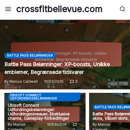
Skip
crossfitbellevue.com
to
content
BATTLE PASS BELØNNINGER
Battle Pass Belønninger: XP-boosts, Unikke
emblemer, Begrænsede tidsvarer
By
Marcus Caldwell
10/03/2026
0
UBISOFT CONNECT
UDFORDRINGSBELØNNINGER
Ubisoft Connect
BATTLE PASS BELØN
Udfordringsbelønninger:
Udfordringsniveauer, Eksklusive
Battle Pass Belønni
charms, Gameplay-forbedringer
skins, Våben skins,
By
Marcus
10/03/2026
By
Marcus
Caldwell
0
Caldwell