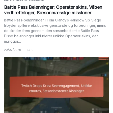
BATTLE PASS BELØNNINGER
Battle Pass Belønninger: Operatør skins, Våben
vedhæftninger, Sæsonmæssige missioner
Battle Pass-belønninger i Tom Clancy’s Rainbow Six Siege
tilbyder spillere eksklusive genstande og forbedringer, mens
de skrider frem gennem den sæsonbestemte Battle Pass.
Disse belønninger inkluderer unikke Operator-skins, der
muliggør…
20/02/2026
0