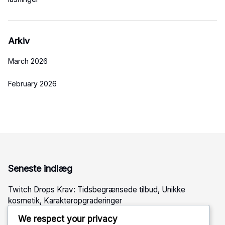
Arkiv
March 2026
February 2026
Seneste indlæg
Twitch Drops Krav: Tidsbegrænsede tilbud, Unikke
kosmetik, Karakteropgraderinger
Twitch Drops Krav: Live stream begivenheder, Unikke
We respect your privacy