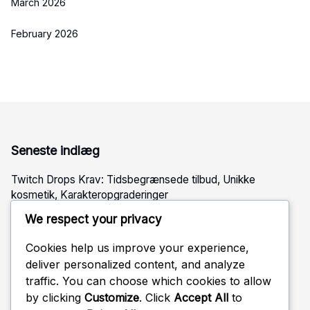
March 2026
February 2026
Seneste indlæg
Twitch Drops Krav: Tidsbegrænsede tilbud, Unikke
kosmetik, Karakteropgraderinger
Twitch Drops Krav: Live stream begivenheder, Unikke
We respect your privacy
skins, In-game genstande
Cookies help us improve your experience,
Twitch Drops Krav: Speciale streams, Operatør skins,
deliver personalized content, and analyze
Eksklusive genstande
traffic. You can choose which cookies to allow
Battle Pass Belønninger: Karaktertilpasning, Eksklusive
by clicking
Customize
. Click
Accept All
to
charms, Niveau belønninger