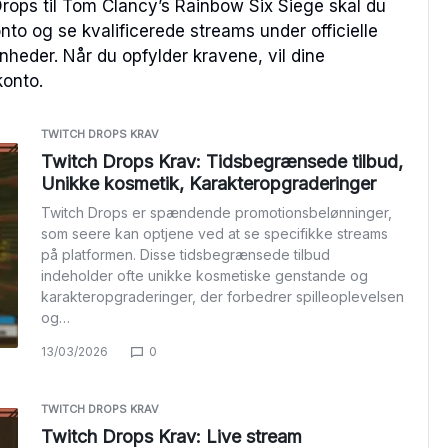
Drops til Tom Clancy’s Rainbow Six Siege skal du
konto og se kvalificerede streams under officielle
nheder. Når du opfylder kravene, vil dine
konto.
TWITCH DROPS KRAV
Twitch Drops Krav: Tidsbegrænsede tilbud,
Unikke kosmetik, Karakteropgraderinger
Twitch Drops er spændende promotionsbelønninger,
som seere kan optjene ved at se specifikke streams
på platformen. Disse tidsbegrænsede tilbud
indeholder ofte unikke kosmetiske genstande og
karakteropgraderinger, der forbedrer spilleoplevelsen
og…
13/03/2026
0
TWITCH DROPS KRAV
Twitch Drops Krav: Live stream