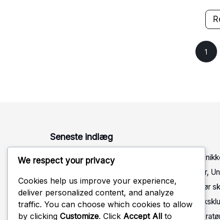
R
Posts
1
pagination
Seneste indlæg
Twitch Drops Krav: Tidsbegrænsede tilbud, Unikk
We respect your privacy
Twitch Drops Krav: Live stream begivenheder, Un
Cookies help us improve your experience,
Twitch Drops Krav: Speciale streams, Operatør sk
deliver personalized content, and analyze
Battle Pass Belønninger: Karaktertilpasning, Eksk
traffic. You can choose which cookies to allow
by clicking
Customize
. Click
Accept All
to
Ubisoft Connect Udfordringsbelønninger: Operatø