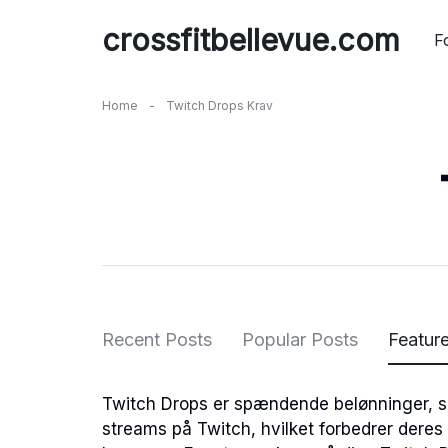
Skip
crossfitbellevue.com
to
F
content
Home
-
Twitch Drops Krav
Recent Posts
Popular Posts
Featur
Twitch Drops er spændende belønninger, s
streams på Twitch, hvilket forbedrer dere