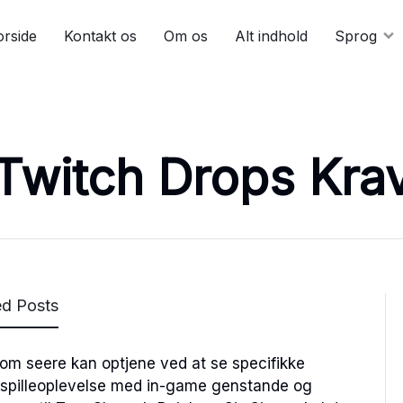
orside
Kontakt os
Om os
Alt indhold
Sprog
Twitch Drops Kra
ed Posts
om seere kan optjene ved at se specifikke
s spilleoplevelse med in-game genstande og