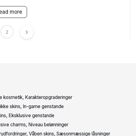
ead more
2
e kosmetik, Karakteropgraderinger
ikke skins, In-game genstande
ins, Eksklusive genstande
lusive charms, Niveau belønninger
rudfordringer, Våben skins, Sæsonmæssige låsninger