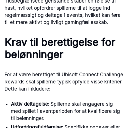
Tidsbegrænsede genstande skaber en følelse af
hast, hvilket opfordrer spillerne til at logge ind
regelmæssigt og deltage i events, hvilket kan føre
til et mere aktivt og livligt gamingfællesskab.
Krav til berettigelse for
belønninger
For at være berettiget til Ubisoft Connect Challenge
Rewards skal spillerne typisk opfylde visse kriterier.
Dette kan inkludere:
Aktiv deltagelse:
Spillerne skal engagere sig
med spillet i eventperioden for at kvalificere sig
til belønninger.
Udfordringsfuldførelse:
Specifikke opgaver eller