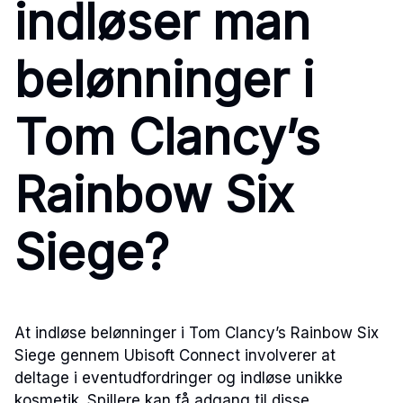
indløser man
belønninger i
Tom Clancy’s
Rainbow Six
Siege?
At indløse belønninger i Tom Clancy’s Rainbow Six
Siege gennem Ubisoft Connect involverer at
deltage i eventudfordringer og indløse unikke
kosmetik. Spillere kan få adgang til disse