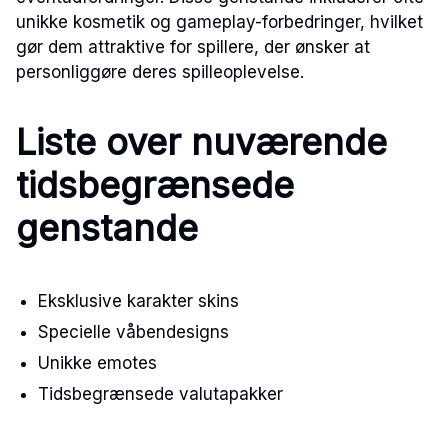
unikke kosmetik og gameplay-forbedringer, hvilket
gør dem attraktive for spillere, der ønsker at
personliggøre deres spilleoplevelse.
Liste over nuværende
tidsbegrænsede
genstande
Eksklusive karakter skins
Specielle våbendesigns
Unikke emotes
Tidsbegrænsede valutapakker