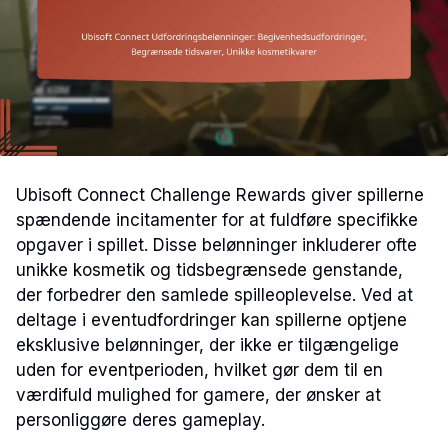
Ubisoft Connect Challenge Rewards giver spillerne
spændende incitamenter for at fuldføre specifikke
opgaver i spillet. Disse belønninger inkluderer ofte
unikke kosmetik og tidsbegrænsede genstande,
der forbedrer den samlede spilleoplevelse. Ved at
deltage i eventudfordringer kan spillerne optjene
eksklusive belønninger, der ikke er tilgængelige
uden for eventperioden, hvilket gør dem til en
værdifuld mulighed for gamere, der ønsker at
personliggøre deres gameplay.