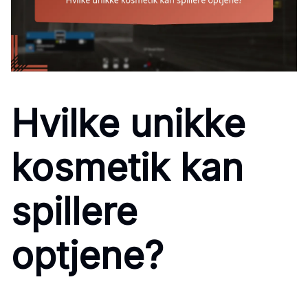
Hvilke unikke
kosmetik kan
spillere
optjene?