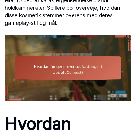
eller forbedret karaktergenkendelse blandt
holdkammerater. Spillere bør overveje, hvordan
disse kosmetik stemmer overens med deres
gameplay-stil og mål.
Hvordan