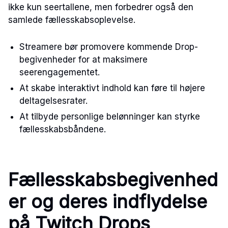
ikke kun seertallene, men forbedrer også den
samlede fællesskabsoplevelse.
Streamere bør promovere kommende Drop-
begivenheder for at maksimere
seerengagementet.
At skabe interaktivt indhold kan føre til højere
deltagelsesrater.
At tilbyde personlige belønninger kan styrke
fællesskabsbåndene.
Fællesskabsbegivenhed
er og deres indflydelse
på Twitch Drops