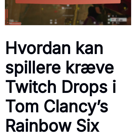
Hvordan kan
spillere kræve
Twitch Drops i
Tom Clancy’s
Rainbow Six