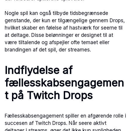
Nogle spil kan også tilbyde tidsbegrænsede
genstande, der kun er tilgængelige gennem Drops,
hvilket skaber en følelse af hastværk for seerne til
at deltage. Disse belønninger er designet til at
være tiltalende og afspejler ofte temaet eller
brandingen af det spil, der streames.
Indflydelse af
fællesskabsengagemen
t på Twitch Drops
Fællesskabsengagement spiller en afgørende rolle i
succesen af Twitch Drops. Når seere aktivt
deltager i streams, øger det ikke kun synligheden